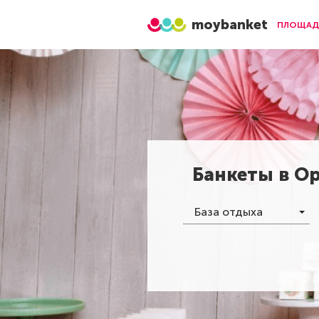
moybanket
ПЛОЩАД
Банкеты в
Ор
База отдыха