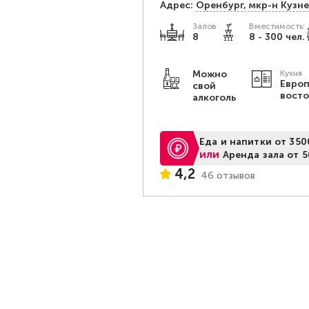
Адрес:
Оренбург, мкр-н Кузне
Залов
Вместимость:
8
8 - 300 чел.
Можно
Кухня
Европ
свой
вост
алкоголь
Еда и напитки от 350
или
Аренда зала от 5
4,2
46 отзывов