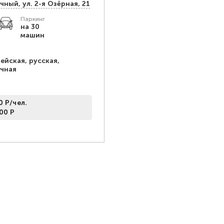
чный, ул. 2-я Озёрная, 21
Паркинг
на 30
машин
ейская, русская,
очная
0 Р/чел.
00 Р