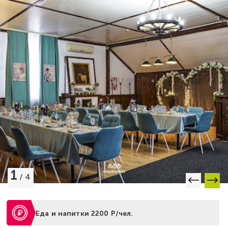
1
/
4
Еда и напитки 2200 Р/чел.